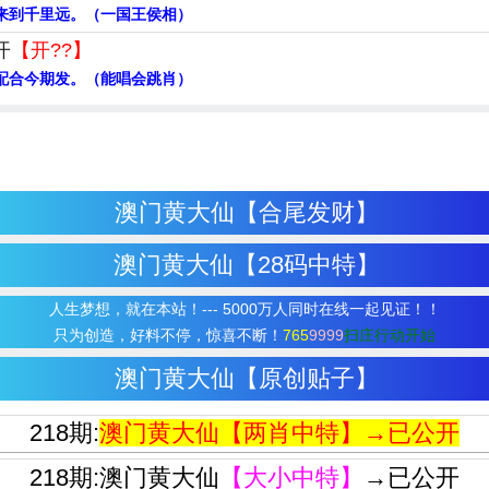
澳门黄大仙【合尾发财】
澳门黄大仙【28码中特】
人生梦想，就在本站！--- 5000万人同时在线一起见证！！
只为创造，好料不停，惊喜不断！
765
9999
扫庄行动开始
澳门黄大仙【原创贴子】
218期:
澳门黄大仙【两肖中特】→已公开
218期:澳门黄大仙
【大小中特】
→已公开