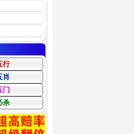
五行
五肖
五门
必杀